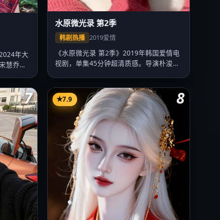
水原微光录 第2季
韩剧热播
2019
爱情
《水原微光录 第2季》2019年韩国爱情电
024年大
视剧，单集45分钟超清质感。导演朴浚
宋慧乔、
华…
7
8
7.9