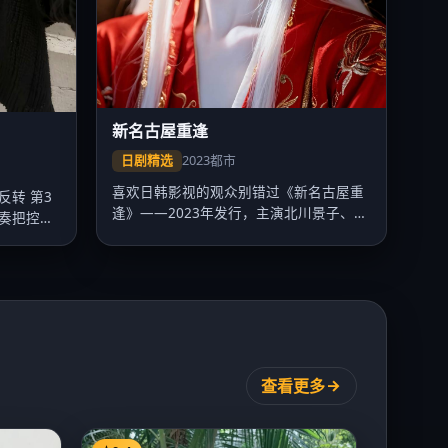
新名古屋重逢
日剧精选
2023
都市
喜欢日韩影视的观众别错过《新名古屋重
转 第3
逢》——2023年发行，主演北川景子、目
奏把控出
黑莲…
查看更多