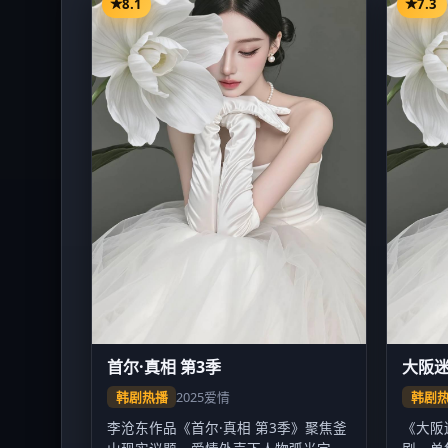
8.1
7.3
首尔·真相 第3季
大阪
韩剧热播
2025
爱情
韩剧
李沧东作品《首尔·真相 第3季》聚焦釜
《大阪