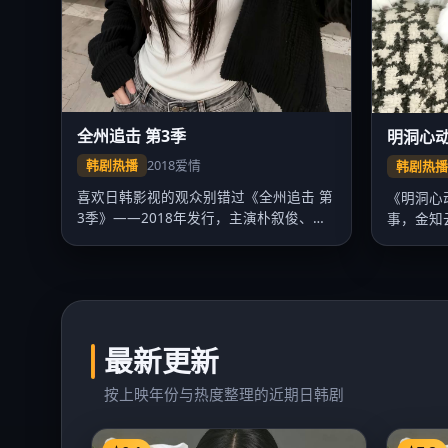
全州追击 第3季
明洞心
韩剧热播
2018
爱情
韩剧热
喜欢日韩影视的观众别错过《全州追击 第
《明洞心
3季》——2018年发行，主演朴叙俊、李
事，金知
俊…
韩电…
最新更新
按上映年份与热度整理的近期日韩剧