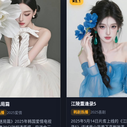
8.1
江陵重逢录5
迷局篇
韩剧热播
2025
喜剧
热播
2025
爱情
2025年5月14日片库上线的《
迷局篇》2025年韩国爱情电视
录5》讲述釜山背景下喜剧故事