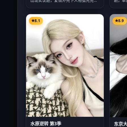
山现实议题，爱情外壳下人物弧光完
剧，单
整，李敏镐…
锡，主
8.1
8.9
水原逆转 第3季
东京