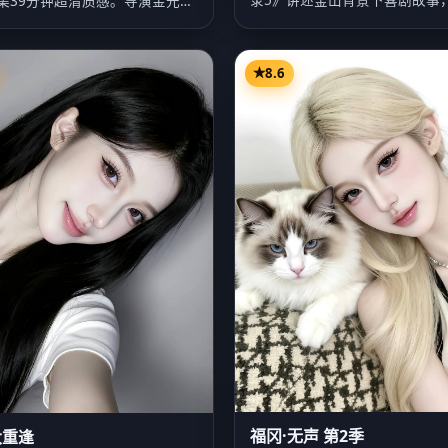
集39分钟超清质感。导演金元
节奏饱…
演新…
8.6
福冈·无声 第2季
大重逢