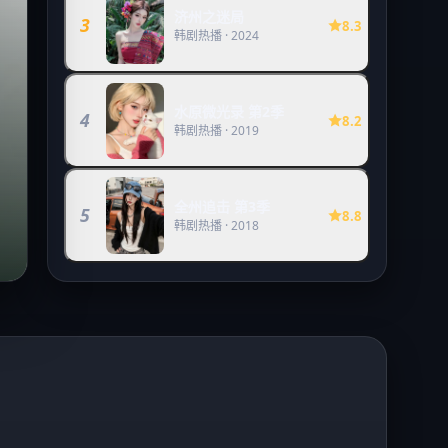
济州之迷局
3
8.3
韩剧热播
·
2024
水原微光录 第2季
4
8.2
韩剧热播
·
2019
全州追击 第3季
5
8.8
韩剧热播
·
2018