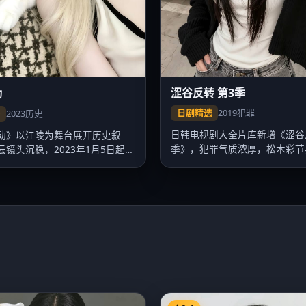
涩谷反转 第3季
动
日剧精选
2019
犯罪
播
2023
历史
日韩电视剧大全片库新增《涩谷反
动》以江陵为舞台展开历史叙
季》，犯罪气质浓厚，松木彩节
云镜头沉稳，2023年1月5日起日
色，2…