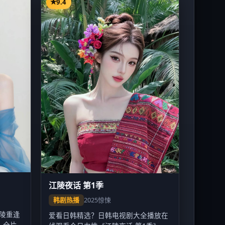
9.4
江陵夜话 第1季
韩剧热播
2025
惊悚
江陵重逢
爱看日韩精选？日韩电视剧大全播放在
，全片