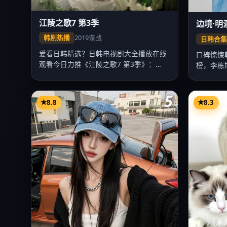
江陵之歌7 第3季
边境·明
韩剧热播
2019
谍战
日韩合
爱看日韩精选？日韩电视剧大全播放在线
口碑惊悚
观看今日力推《江陵之歌7 第3季》：
榜，李栋
2019…
调度精…
5
8.8
8.3