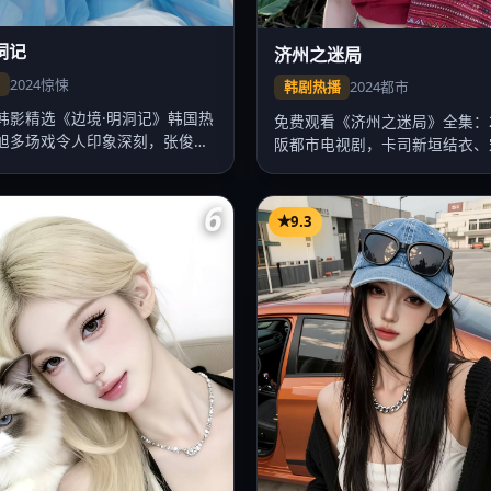
洞记
济州之迷局
集
2024
惊悚
韩剧热播
2024
都市
韩影精选《边境·明洞记》韩国热
免费观看《济州之迷局》全集：2
旭多场戏令人印象深刻，张俊焕
阪都市电视剧，卡司新垣结衣、
木村…
6
9.3