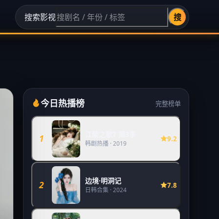
搜索影视
搜
今日热播榜
完整榜单
江陵之歌7 第3季
1
9.2
韩剧热播
·
2019
边境·明洞记
2
7.8
日韩合集
·
2024